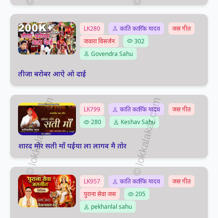
LK280
कांति कार्तिक यादव
जस गीत
जवारा विसर्जन
302
Govendra Sahu
तीजा बरोबर आऐ ओ दाई
LK799
कांति कार्तिक यादव
जस गीत
280
Keshav Sahu
शारद मोर सती माँ पईया ला लागव मै तोर
LK957
कांति कार्तिक यादव
जस गीत
पुराना सेवा जस
205
pekhanlal sahu