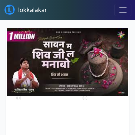
lokkalakar