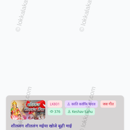
LK801
कांति कार्तिक यादव
जस गीत
376
Keshav Sahu
शीतलंग शीतलंग मईया खोजे बूढ़ी माई