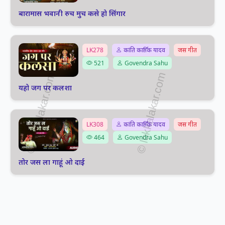
बारामास भवानी रुच मुच कसे हो सिंगार
LK278
कांति कार्तिक यादव
जस गीत
521
Govendra Sahu
यहो जग पर कलशा
LK308
कांति कार्तिक यादव
जस गीत
464
Govendra Sahu
तोर जस ला गाहूं ओ दाई