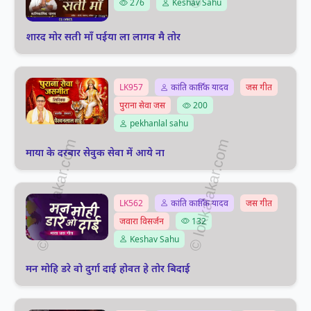
276
Keshav Sahu
शारद मोर सती माँ पईया ला लागव मै तोर
LK957
कांति कार्तिक यादव
जस गीत
पुराना सेवा जस
200
pekhanlal sahu
माया के दरबार सेवुक सेवा में आये ना
LK562
कांति कार्तिक यादव
जस गीत
जवारा विसर्जन
132
Keshav Sahu
मन मोहि डरे वो दुर्गा दाई होवत हे तोर बिदाई