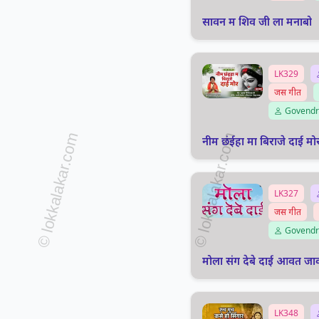
सावन म शिव जी ला मनाबो
LK329
जस गीत
Govendr
नीम छंईहा मा बिराजे दाई मो
LK327
जस गीत
Govendr
मोला संग देबे दाई आवत जाव
LK348