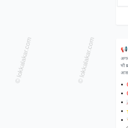
📢 
अगर 
भी प
आसान

