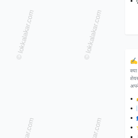
✍️
क्य
शेयर
अपने
