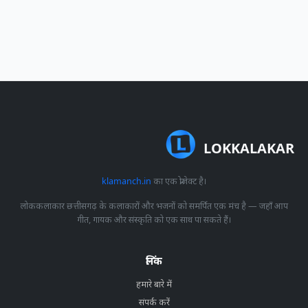
LOKKALAKAR
klamanch.in
का एक प्रोजेक्ट है।
लोककलाकार छत्तीसगढ़ के कलाकारों और भजनों को समर्पित एक मंच है — जहाँ आप
गीत, गायक और संस्कृति को एक साथ पा सकते हैं।
लिंक
हमारे बारे में
संपर्क करें