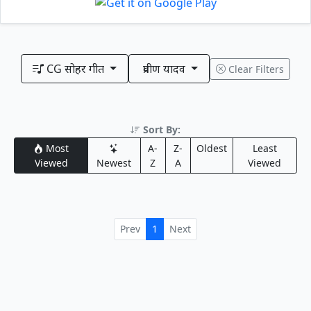
CG सोहर गीत
प्रवीण यादव
Clear Filters
Sort By:
Most
A-
Z-
Oldest
Least
Viewed
Newest
Z
A
Viewed
Prev
1
Next