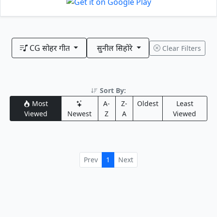
CG सोहर गीत
सुनील सिहोरे
Clear Filters
Sort By:
Most
A-
Z-
Oldest
Least
Viewed
Newest
Z
A
Viewed
Prev
1
Next