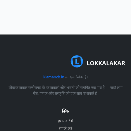
LOKKALAKAR
klamanch.in
का एक प्रोजेक्ट है।
लोककलाकार छत्तीसगढ़ के कलाकारों और भजनों को समर्पित एक मंच है — जहाँ आप
गीत, गायक और संस्कृति को एक साथ पा सकते हैं।
लिंक
हमारे बारे में
संपर्क करें