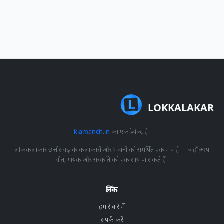
LOKKALAKAR
klamanch.in
का एक प्रोजेक्ट है।
लोककलाकार छत्तीसगढ़ के कलाकारों और भजनों को समर्पित एक मंच है — जहाँ आप
गीत, गायक और संस्कृति को एक साथ पा सकते हैं।
लिंक
हमारे बारे में
संपर्क करें