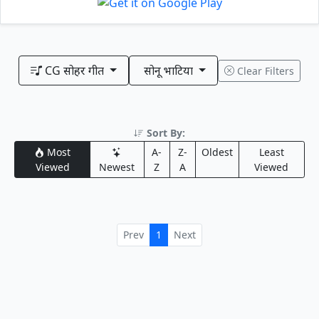
CG सोहर गीत
सोनू भाटिया
Clear Filters
Sort By:
Most
A-
Z-
Oldest
Least
Viewed
Newest
Z
A
Viewed
Prev
1
Next