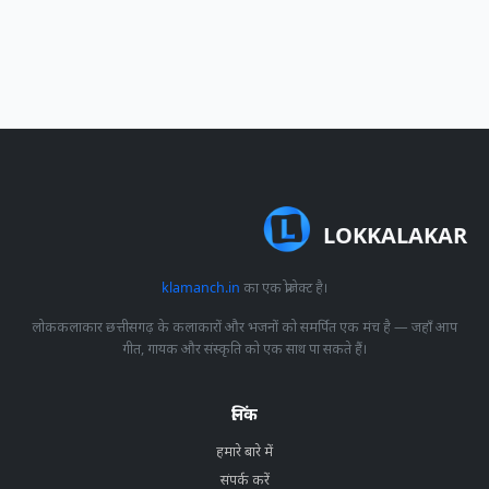
LOKKALAKAR
klamanch.in
का एक प्रोजेक्ट है।
लोककलाकार छत्तीसगढ़ के कलाकारों और भजनों को समर्पित एक मंच है — जहाँ आप
गीत, गायक और संस्कृति को एक साथ पा सकते हैं।
लिंक
हमारे बारे में
संपर्क करें