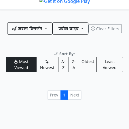
जवारा विसर्जन
प्रवीण यादव
Clear Filters
Sort By:
Most
A-
Z-
Oldest
Least
Viewed
Newest
Z
A
Viewed
Prev
1
Next