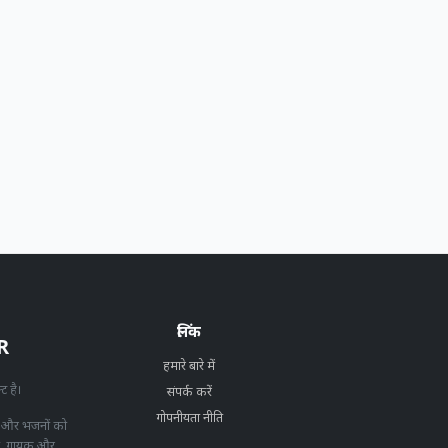
लिंक
R
हमारे बारे में
्ट है।
संपर्क करें
गोपनीयता नीति
 और भजनों को
ीत, गायक और