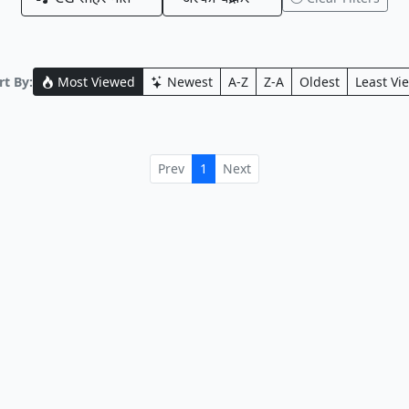
t By:
Most Viewed
Newest
A-Z
Z-A
Oldest
Least Vi
Prev
1
Next