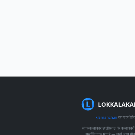
LOKKALAKA
klamanch.in
का एक प्रोजेक
लोककलाकार छत्तीसगढ़ के कलाकारों
समर्पित एक मंच है — जहाँ आप ग