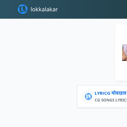
lokkalakar
LYRICG मोबाइल 
CG SONGS LYRICS क