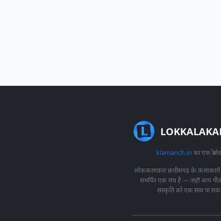
LOKKALAKA
klamanch.in
का एक प्रोजेक
लोककलाकार छत्तीसगढ़ के कलाकारों
समर्पित एक मंच है — जहाँ आप ग
संस्कृति को एक साथ पा सकते