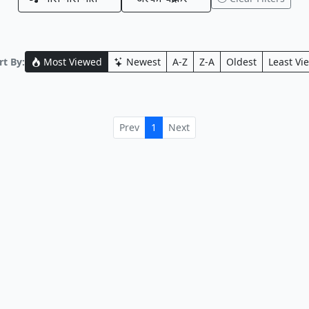
t By:
Most Viewed
Newest
A-Z
Z-A
Oldest
Least Vi
Prev
1
Next