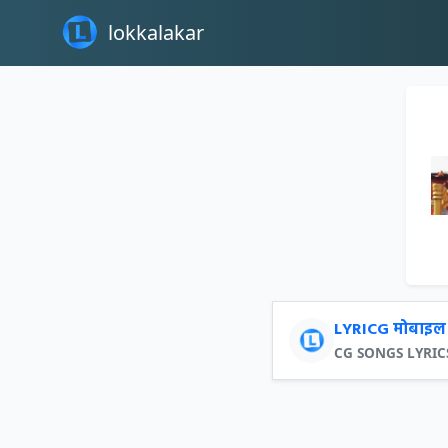
lokkalakar
LYRICG मोबाइल 
CG SONGS LYRICS क