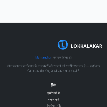
LOKKALAKAR
klamanch.in
का एक प्रोजेक्ट है।
लोककलाकार छत्तीसगढ़ के कलाकारों और भजनों को समर्पित एक मंच है — जहाँ आप
गीत, गायक और संस्कृति को एक साथ पा सकते हैं।
लिंक
हमारे बारे में
संपर्क करें
गोपनीयता नीति