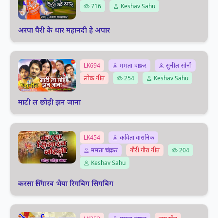
716
Keshav Sahu
अरपा पैरी के धार महानदी हे अपार
LK694
ममता चंद्राकर
सुनील सोनी
लोक गीत
254
Keshav Sahu
माटी ल छोड़ी झन जाना
LK454
कविता वासनिक
ममता चंद्राकर
गौरी गौरा गीत
204
Keshav Sahu
करसा सिंगारव भैया रिगबिग सिगबिग