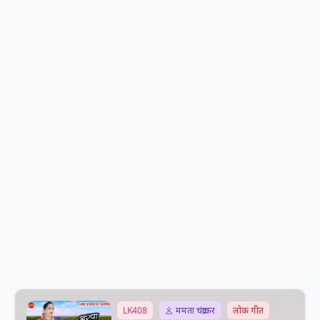
LK408
ममता चंद्राकर
लोक गीत