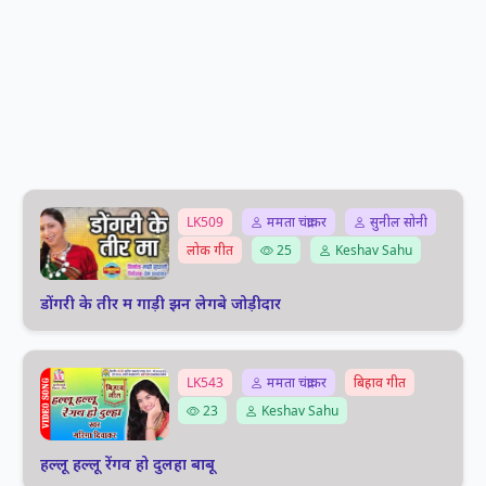
LK509
ममता चंद्राकर
सुनील सोनी
लोक गीत
25
Keshav Sahu
डोंगरी के तीर म गाड़ी झन लेगबे जोड़ीदार
LK543
ममता चंद्राकर
बिहाव गीत
23
Keshav Sahu
हल्लू हल्लू रेंगव हो दुलहा बाबू