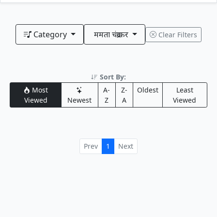
Category
ममता चंद्राकर
Clear Filters
Sort By:
Most
A-
Z-
Oldest
Least
Viewed
Newest
Z
A
Viewed
Prev
1
Next