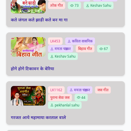
लोक गीत
73
Keshav Sahu
कते जंगल कते झाड़ी कते बन मा गा
LK453
कविता वासनिक
ममता चंद्राकर
बिहाव गीत
67
Keshav Sahu
होगे होगे टिकावन के बेरिया
LK1162
ममता चंद्राकर
जस गीत
पुराना सेवा जस
44
pekhanlal sahu
गरजत आये महामाया करताल वाले