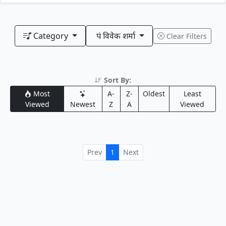
Category
पं विवेक शर्मा
Clear Filters
Sort By:
Most
A-
Z-
Oldest
Least
Viewed
Newest
Z
A
Viewed
Prev
1
Next