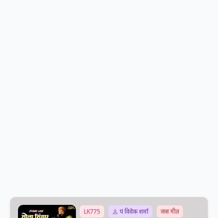
LK775
पं विवेक शर्मा
जस गीत