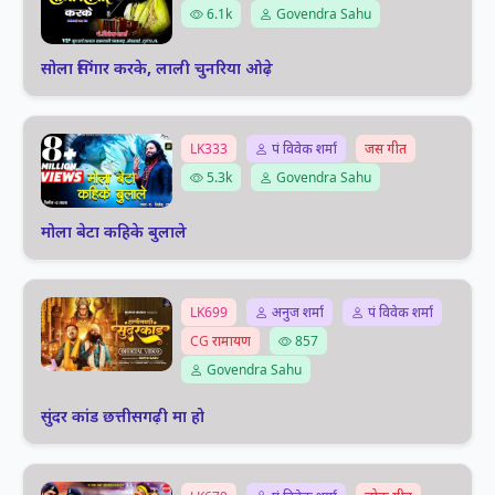
6.1k
Govendra Sahu
सोला सिंगार करके, लाली चुनरिया ओढ़े
LK333
पं विवेक शर्मा
जस गीत
5.3k
Govendra Sahu
मोला बेटा कहिके बुलाले
LK699
अनुज शर्मा
पं विवेक शर्मा
CG रामायण
857
Govendra Sahu
सुंदर कांड छत्तीसगढ़ी मा हो