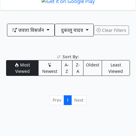
जवारा विसर्जन
दुकालु यादव
Clear Filters
Sort By:
Most
A-
Z-
Oldest
Least
Viewed
Newest
Z
A
Viewed
Prev
1
Next