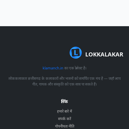
LOKKALAKAR
klamanch.in
का एक प्रोजेक्ट है।
लोककलाकार छत्तीसगढ़ के कलाकारों और भजनों को समर्पित एक मंच है — जहाँ आप
गीत, गायक और संस्कृति को एक साथ पा सकते हैं।
लिंक
हमारे बारे में
संपर्क करें
गोपनीयता नीति