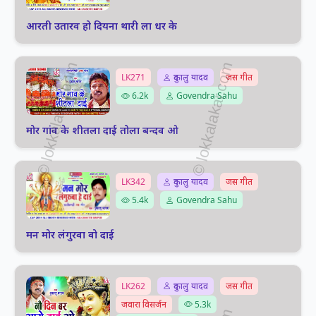
आरती उतारव हो दियना थारी ला धर के
LK271
दुकालु यादव
जस गीत
6.2k
Govendra Sahu
मोर गांव के शीतला दाई तोला बन्दव ओ
LK342
दुकालु यादव
जस गीत
5.4k
Govendra Sahu
मन मोर लंगुरवा वो दाई
LK262
दुकालु यादव
जस गीत
जवारा विसर्जन
5.3k