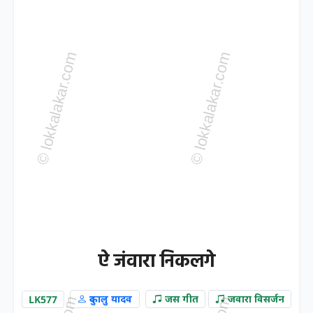
ऐ जंवारा निकलगे
LK577
दुकालु यादव
जस गीत
जवारा विसर्जन