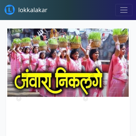
lokkalakar