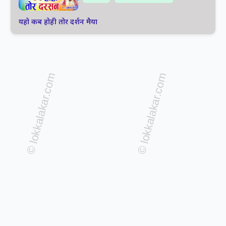
यहो कब होही तोर दर्शन मैया