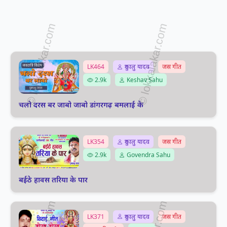
LK464
दुकालु यादव
जस गीत
2.9k
Keshav Sahu
चलो दरस बर जाबो जाबो डांगरगढ़ बमलाई के
LK354
दुकालु यादव
जस गीत
2.9k
Govendra Sahu
बईठे हावस तरिया के पार
LK371
दुकालु यादव
जस गीत