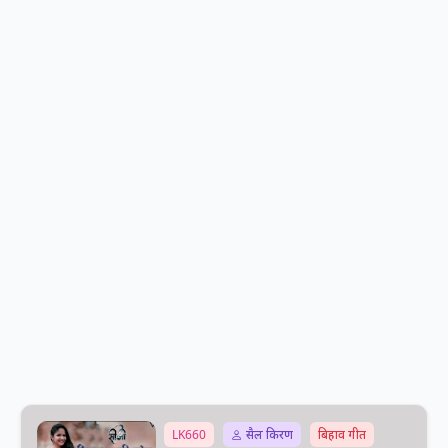
LK660
सैल किरण
बिहाव गीत