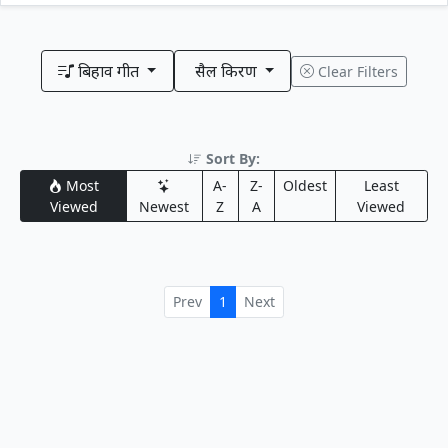
बिहाव गीत
सैल किरण
Clear Filters
Sort By:
Most
A-
Z-
Oldest
Least
Viewed
Newest
Z
A
Viewed
Prev
1
Next