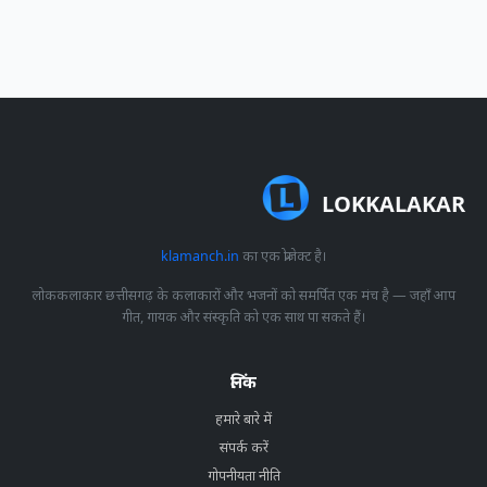
LOKKALAKAR
klamanch.in
का एक प्रोजेक्ट है।
लोककलाकार छत्तीसगढ़ के कलाकारों और भजनों को समर्पित एक मंच है — जहाँ आप
गीत, गायक और संस्कृति को एक साथ पा सकते हैं।
लिंक
हमारे बारे में
संपर्क करें
गोपनीयता नीति