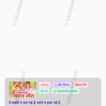
LK620
सैल किरण
बिहाव गीत
14
Govendra Sahu
ये सबरी म धार नई हे भाटो म हाल नई हे