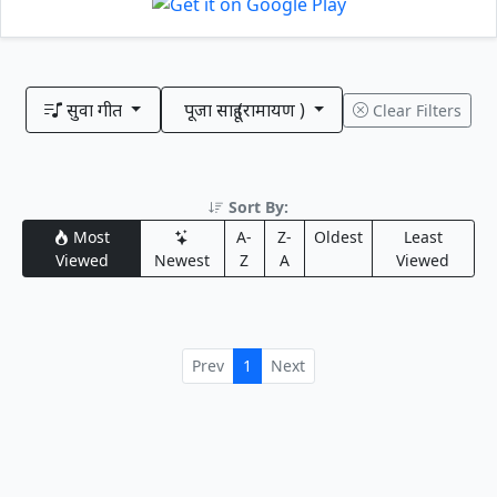
सुवा गीत
पूजा साहू (रामायण )
Clear Filters
Sort By:
Most
A-
Z-
Oldest
Least
Viewed
Newest
Z
A
Viewed
Prev
1
Next