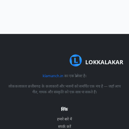
LOKKALAKAR
klamanch.in
का एक प्रोजेक्ट है।
लोककलाकार छत्तीसगढ़ के कलाकारों और भजनों को समर्पित एक मंच है — जहाँ आप
गीत, गायक और संस्कृति को एक साथ पा सकते हैं।
लिंक
हमारे बारे में
संपर्क करें