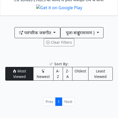
पारंपरिक जसगीत
पूजा साहू (रामायण )
Clear Filters
Sort By:
Most
A-
Z-
Oldest
Least
Viewed
Newest
Z
A
Viewed
Prev
1
Next