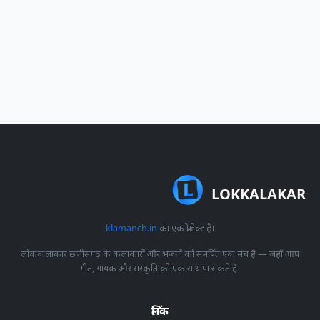
LOKKALAKAR
klamanch.in
का एक प्रोजेक्ट है।
लोककलाकार छत्तीसगढ़ के कलाकारों और भजनों को समर्पित एक मंच है — जहाँ आप
गीत, गायक और संस्कृति को एक साथ पा सकते हैं।
लिंक