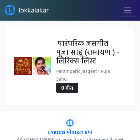
lokkalakar
पारंपरिक जसगीत -
पूजा साहू (रामायण ) -
लिरिक्स लिस्ट
Paramparic Jasgeet • Puja
Sahu
0 गीत
LYRICG मोबाइल एप्प
CG SONGS LYRICS का आनंद ले हमारे मोबाइल एप्प के साथ!