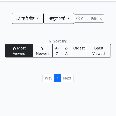
पंथी गीत
अनुज शर्मा
Clear Filters
Sort By:
Most
A-
Z-
Oldest
Least
Viewed
Newest
Z
A
Viewed
Prev
1
Next