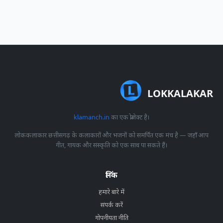
LOKKALAKAR
klamanch.in
का एक प्रोजेक्ट है।
लोककलाकार छत्तीसगढ़ के कलाकारों और भजनों को समर्पित एक मंच है — जहाँ आप
गीत, गायक और संस्कृति को एक साथ पा सकते हैं।
लिंक
हमारे बारे में
संपर्क करें
गोपनीयता नीति