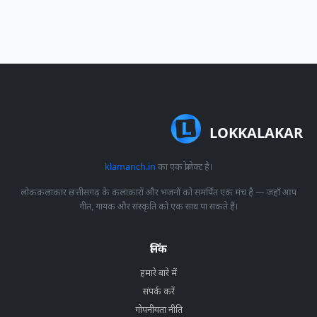
LOKKALAKAR
klamanch.in
का एक प्रोजेक्ट है।
लोककलाकार छत्तीसगढ़ के कलाकारों और भजनों को समर्पित एक मंच है — जहाँ आप
गीत, गायक और संस्कृति को एक साथ पा सकते हैं।
लिंक
हमारे बारे में
संपर्क करें
गोपनीयता नीति