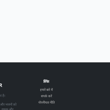
लिंक
R
हमारे बारे में
्ट है।
संपर्क करें
गोपनीयता नीति
 और भजनों को
ीत, गायक और