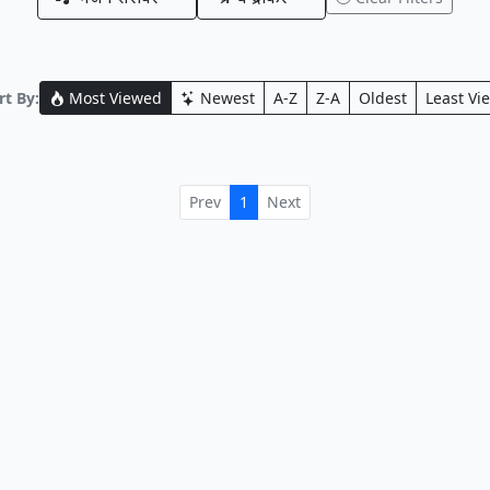
t By:
Most Viewed
Newest
A-Z
Z-A
Oldest
Least Vi
Prev
1
Next