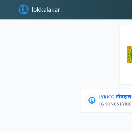
lokkalakar
LYRICG मोबाइल 
CG SONGS LYRICS क