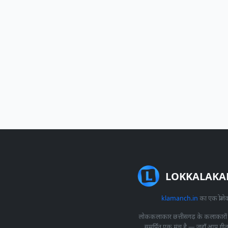
LOKKALAKA
klamanch.in
का एक प्रोजेक
लोककलाकार छत्तीसगढ़ के कलाकारों
समर्पित एक मंच है — जहाँ आप ग