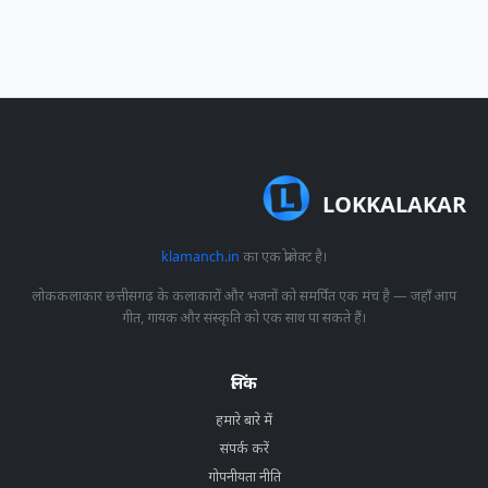
LOKKALAKAR
klamanch.in
का एक प्रोजेक्ट है।
लोककलाकार छत्तीसगढ़ के कलाकारों और भजनों को समर्पित एक मंच है — जहाँ आप
गीत, गायक और संस्कृति को एक साथ पा सकते हैं।
लिंक
हमारे बारे में
संपर्क करें
गोपनीयता नीति