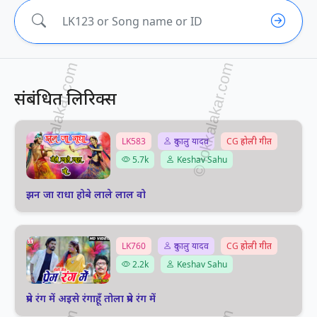
संबंधित लिरिक्स
LK583
दुकालु यादव
CG होली गीत
5.7k
Keshav Sahu
झन जा राधा होबे लाले लाल वो
LK760
दुकालु यादव
CG होली गीत
2.2k
Keshav Sahu
प्रेम रंग में अइसे रंगाहूँ तोला प्रेम रंग में