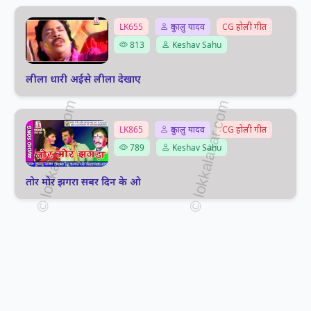
LK655
दुकालु यादव
CG होली गीत
813
Keshav Sahu
लीला धारी अईसे लीला देखाए
LK865
दुकालु यादव
CG होली गीत
789
Keshav Sahu
तोर मोर झगरा सबर दिन के ओ