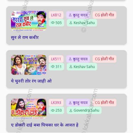
LK812
दुकालु यादव
CG होली गीत
505
Keshav Sahu
सुन ले राम कबीर
LK511
दुकालु यादव
CG होली गीत
311
Keshav Sahu
ये चुनरी तोर रंग जाही ओ
LK393
दुकालु यादव
CG होली गीत
253
Govendra Sahu
ए डोकरी दाई बबा पिचका धर के आवत हे