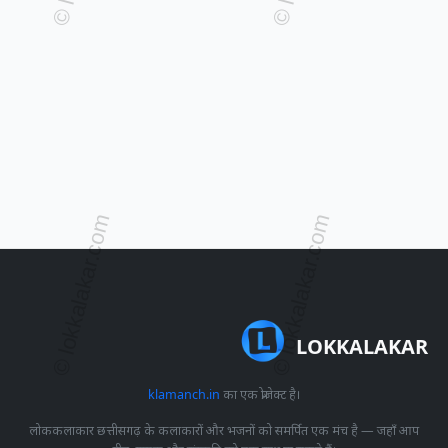
LOKKALAKAR
klamanch.in
का एक प्रोजेक्ट है।
लोककलाकार छत्तीसगढ़ के कलाकारों और भजनों को समर्पित एक मंच है — जहाँ आप