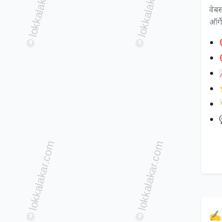
वेबस
ऑर्ग

✍️