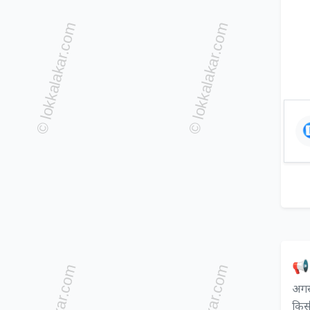
📢 
अगर 
किसी