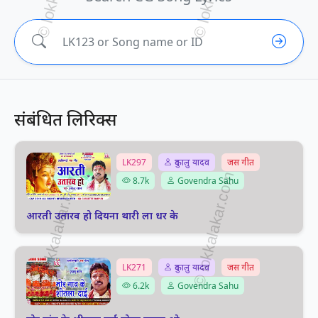
संबंधित लिरिक्स
LK297
दुकालु यादव
जस गीत
8.7k
Govendra Sahu
आरती उतारव हो दियना थारी ला धर के
LK271
दुकालु यादव
जस गीत
6.2k
Govendra Sahu