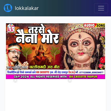
lokkalakar