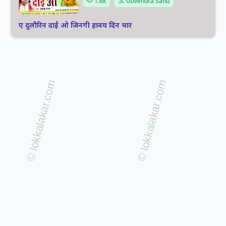
1.6k
Govendra Sahu
ए दुलौरिन दाई ओ जिनगी हावय दिन चार