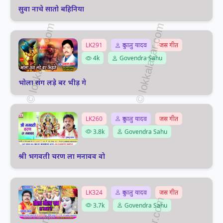
सुवा नाचे सातो बहिनिया
LK291
दुकालु यादव
जस गीत
4k
Govendra Sahu
भोला संग लड़े बर भीड़ गे
LK260
दुकालु यादव
जस गीत
3.8k
Govendra Sahu
श्री भगवती चरण ला मनावव वो
LK324
दुकालु यादव
जस गीत
3.7k
Govendra Sahu