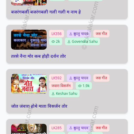
बजरंगबली बजरंगबली गली गली म नाम हे
LK356
दुकालु यादव
जस गीत
2k
Govendra Sahu
तरसे नैना मोर कब होही दर्शन तोर
LK592
दुकालु यादव
जस गीत
जवारा विसर्जन
1.9k
Keshav Sahu
जोत जंवारा होथे माता विसर्जन तोर
LK285
दुकालु यादव
जस गीत