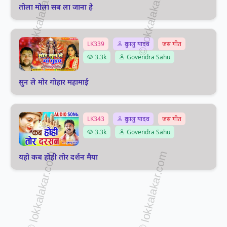
तोला मोला सब ला जाना हे
LK339
दुकालु यादव
जस गीत
3.3k
Govendra Sahu
सुन ले मोर गोहार महामाई
LK343
दुकालु यादव
जस गीत
3.3k
Govendra Sahu
यहो कब होही तोर दर्शन मैया