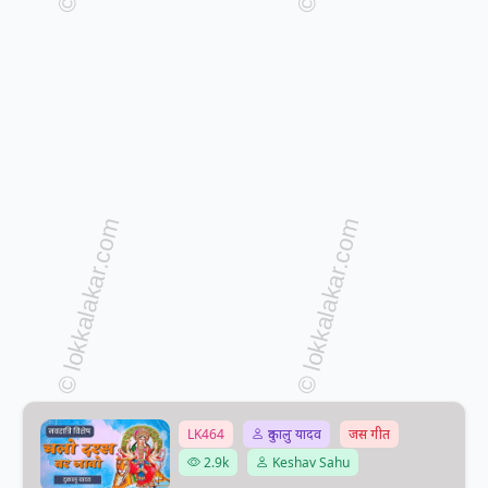
LK464
दुकालु यादव
जस गीत
2.9k
Keshav Sahu