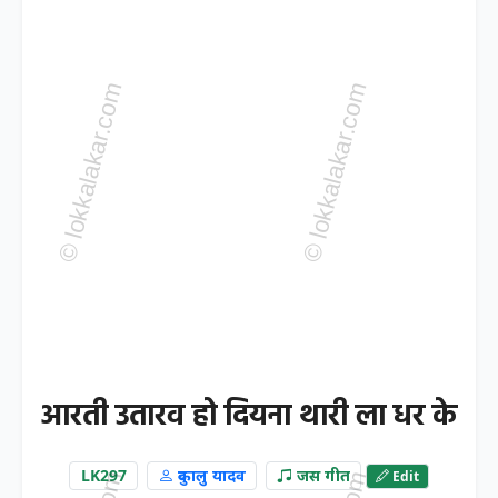
आरती उतारव हो दियना थारी ला धर के
LK297
दुकालु यादव
जस गीत
Edit