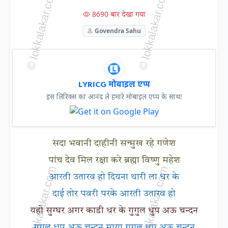
8690 बार देखा गया
Govendra Sahu
LYRICG मोबाइल एप्प
इस लिरिक्स का आनंद ले हमारे मोबाइल एप्प के साथ!
सदा भवानी दाहीनी सन्मुख रहे गणेश
पांच देव मिल रक्षा करे ब्रह्मा विष्णु महेश
आरती उतारव हो दियना थारी ला धर के
दाई तोर पवरी परके आरती उतारव हो
यहो सुग्घर अगर काडी धर के गुगुल धुप अऊ चन्दन
गुगुल धुप अऊ चन्दन माया गुगुल धुप अऊ चन्दन