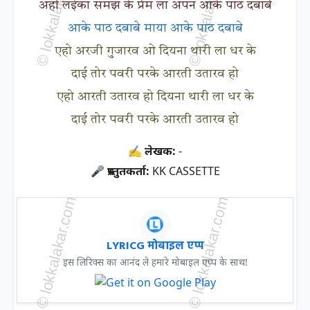
अहो लईका समझ के प्रेम ला अपन आके पाठ दबाबे
आके पाठ दबाबे माया आके पाठ दबाबे
एहो अरजी गुजारव ओ दियना थारी ला धर के
दाई तोर पवरी परके आरती उतारव हो
एहो आरती उतारव हो दियना थारी ला धर के
दाई तोर पवरी परके आरती उतारव हो
✍ लेखक:
-
🎤 प्रस्तुतकर्ता:
KK CASSETTE
LYRICG मोबाइल एप्प
इस लिरिक्स का आनंद ले हमारे मोबाइल एप्प के साथ!