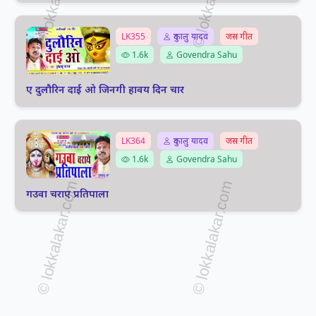
LK355
दुकालु यादव
जस गीत
1.6k
Govendra Sahu
ए दुलौरिन दाई ओ जिनगी हावय दिन चार
LK364
दुकालु यादव
जस गीत
1.6k
Govendra Sahu
गउवा चराए प्रतिपाला