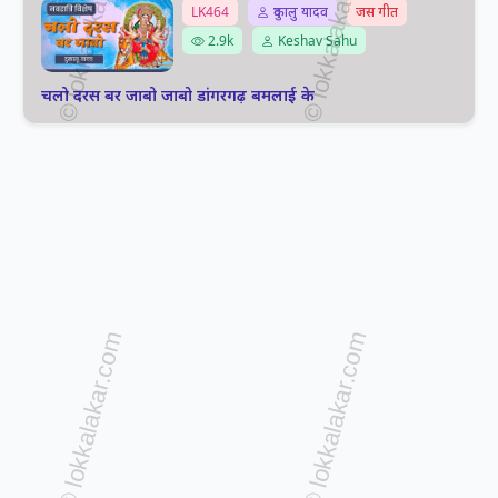
LK464
दुकालु यादव
जस गीत
2.9k
Keshav Sahu
चलो दरस बर जाबो जाबो डांगरगढ़ बमलाई के