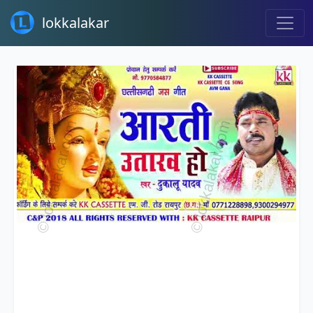
lokkalakar