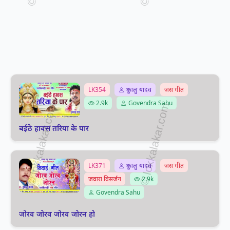
LK354
दुकालु यादव
जस गीत
2.9k
Govendra Sahu
बईठे हावस तरिया के पार
LK371
दुकालु यादव
जस गीत
जवारा विसर्जन
2.9k
Govendra Sahu
जोरव जोरव जोरव जोरन हो