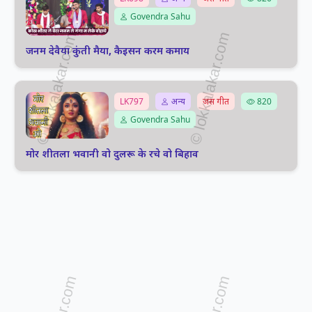
Govendra Sahu
जनम देवैया कुंती मैया, कैइसन करम कमाय
LK797
अन्य
जस गीत
820
Govendra Sahu
मोर शीतला भवानी वो दुलरू के रचे वो बिहाव