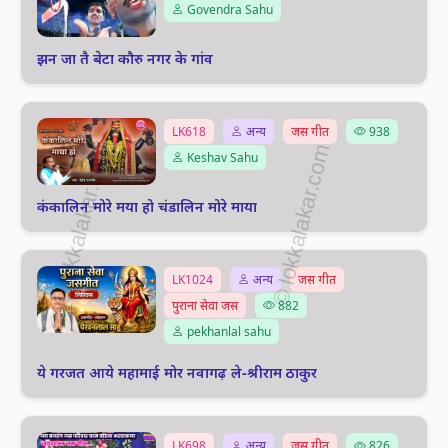
Govendra Sahu
झन जा तै बेटा कौरु नगर के गांव
LK618
अन्य
जस गीत
938
Keshav Sahu
कंकालिन मोरे मया हो चंडालिन मोरे माया
LK1024
अन्य
जस गीत
पुराना सेवा जस
882
pekhanlal sahu
ये गरजत आये महामाई मोर नवागढ़ ले-श्रीराम ठाकुर
LK698
अन्य
जस गीत
826