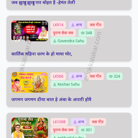
जब झुरहुर झुरहुर नार बोहत है -हेमंत तेली
LK914
अन्य
जस गीत
पुराना सेवा जस
348
Govendra Sahu
कार्तिक महिना धरम के हो माया मोर,
LK566
अन्य
जस गीत
324
Keshav Sahu
जगमग जगमग दीया बरत हे अंबा के आरती होवै
LK1098
अन्य
जस गीत
पुराना सेवा जस
301
pekhanlal sahu