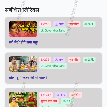
संबंधित लिरिक्स
LK265
अन्य
जस गीत
3.6k
Govendra Sahu
सगे बेटी होगे सगा पहुना
LK272
अन्य
जस गीत
2.7k
Govendra Sahu
तोला दुर्गा कहव की माँ काली
LK1247
अन्य
जस गीत
पुराना सेवा जस
2.1k