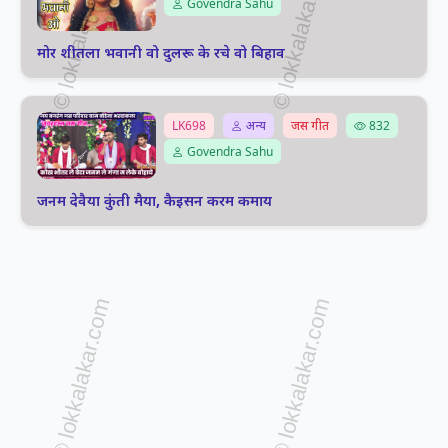
Govendra Sahu
मोर शीतला भवानी वो दुलरू के रचे वो बिहाव
LK698
अन्य
जस गीत
832
Govendra Sahu
जनम देवैया कुंती मैया, कैइसन करम कमाय