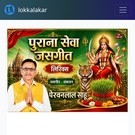
lokkalakar