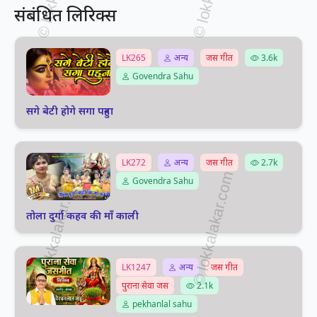
संबंधित लिरिक्स
LK265
अन्य
जस गीत
3.6k
Govendra Sahu
सगे बेटी होगे सगा पहुना
LK272
अन्य
जस गीत
2.7k
Govendra Sahu
तोला दुर्गा कहव की माँ काली
LK1247
अन्य
जस गीत
पुराना सेवा जस
2.1k
pekhanlal sahu