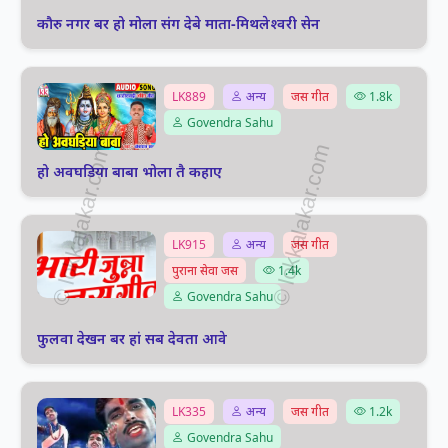
कौरु नगर बर हो मोला संग देबे माता-मिथलेश्वरी सेन
LK889
अन्य
जस गीत
1.8k
Govendra Sahu
हो अवघडिया बाबा भोला तै कहाए
LK915
अन्य
जस गीत
पुराना सेवा जस
1.4k
Govendra Sahu
फुलवा देखन बर हां सब देवता आवे
LK335
अन्य
जस गीत
1.2k
Govendra Sahu