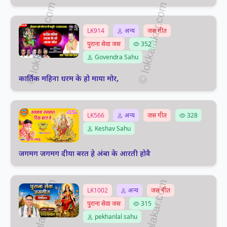
LK914
अन्य
जस गीत
पुराना सेवा जस
352
Govendra Sahu
कार्तिक महिना धरम के हो माया मोर,
LK566
अन्य
जस गीत
328
Keshav Sahu
जगमग जगमग दीया बरत हे अंबा के आरती होवै
LK1002
अन्य
जस गीत
पुराना सेवा जस
315
pekhanlal sahu