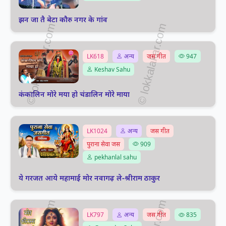
झन जा तै बेटा कौरु नगर के गांव
LK618
अन्य
जस गीत
947
Keshav Sahu
कंकालिन मोरे मया हो चंडालिन मोरे माया
LK1024
अन्य
जस गीत
पुराना सेवा जस
909
pekhanlal sahu
ये गरजत आये महामाई मोर नवागढ़ ले-श्रीराम ठाकुर
LK797
अन्य
जस गीत
835