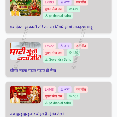
LK993
अन्य
जस गीत
पुराना सेवा जस
479
pekhanlal sahu
सब देवता हा काली तोरे तन ला सिंगारे हो मां -मनहरण साहू
LK922
अन्य
जस गीत
पुराना सेवा जस
420
Govendra Sahu
हरियर मड़वा गड़ाए गड़ाए हो मैया
LK948
अन्य
जस गीत
पुराना सेवा जस
407
pekhanlal sahu
जब झुरहुर झुरहुर नार बोहत है -हेमंत तेली