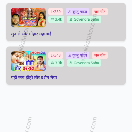
LK339
दुकालु यादव
जस गीत
3.4k
Govendra Sahu
सुन ले मोर गोहार महामाई
LK343
दुकालु यादव
जस गीत
3.3k
Govendra Sahu
यहो कब होही तोर दर्शन मैया