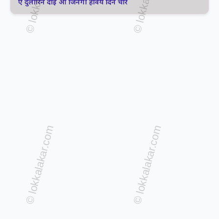
ए दुलौरिन दाई ओ जिनगी हावय दिन चार