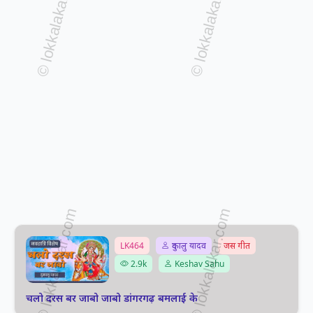
LK464
दुकालु यादव
जस गीत
2.9k
Keshav Sahu
चलो दरस बर जाबो जाबो डांगरगढ़ बमलाई के