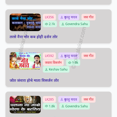
LK356
दुकालु यादव
जस गीत
2.1k
Govendra Sahu
तरसे नैना मोर कब होही दर्शन तोर
LK592
दुकालु यादव
जस गीत
जवारा विसर्जन
1.9k
Keshav Sahu
जोत जंवारा होथे माता विसर्जन तोर
LK285
दुकालु यादव
जस गीत
1.8k
Govendra Sahu