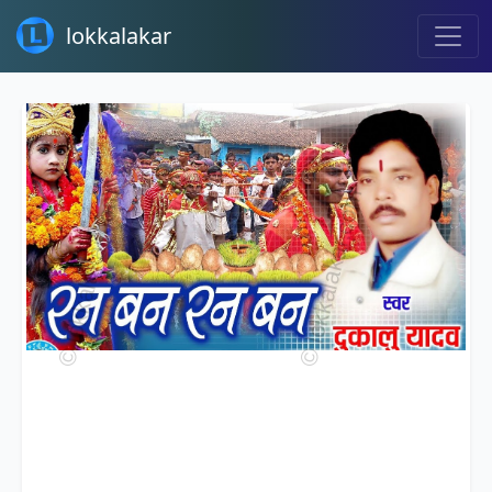
lokkalakar