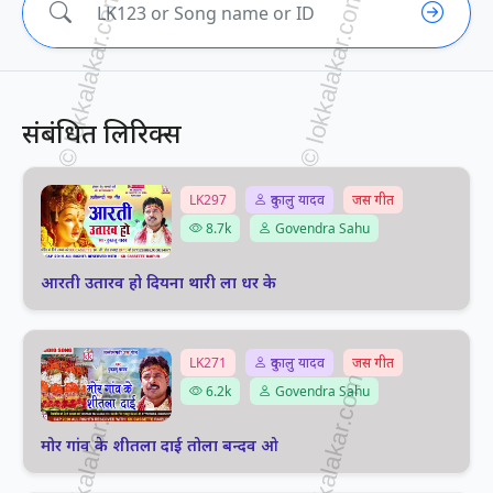
संबंधित लिरिक्स
LK297
दुकालु यादव
जस गीत
8.7k
Govendra Sahu
आरती उतारव हो दियना थारी ला धर के
LK271
दुकालु यादव
जस गीत
6.2k
Govendra Sahu
मोर गांव के शीतला दाई तोला बन्दव ओ