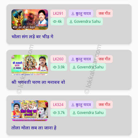
LK291
दुकालु यादव
जस गीत
4k
Govendra Sahu
भोला संग लड़े बर भीड़ गे
LK260
दुकालु यादव
जस गीत
3.9k
Govendra Sahu
श्री भगवती चरण ला मनावव वो
LK324
दुकालु यादव
जस गीत
3.7k
Govendra Sahu
तोला मोला सब ला जाना हे