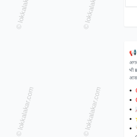
📢 
अगर 
भी प
आसान

