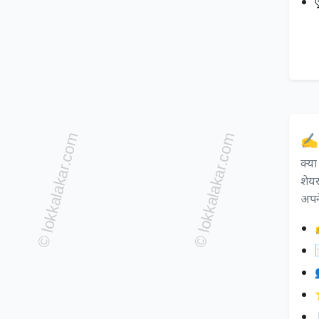
✍️
क्य
शेयर
अपने
