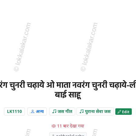
ंग चुनरी चढ़ाये ओ माता नवरंग चुनरी चढ़ाये-
बाई साहू
LK1110
अन्य
जस गीत
पुराना सेवा जस
Edit
11 बार देखा गया
pekhanlal sahu