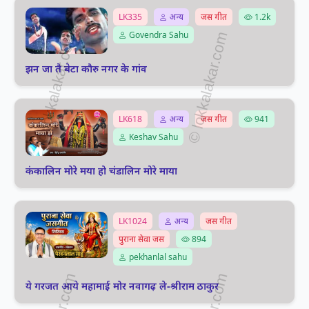
LK335
अन्य
जस गीत
1.2k
Govendra Sahu
झन जा तै बेटा कौरु नगर के गांव
LK618
अन्य
जस गीत
941
Keshav Sahu
कंकालिन मोरे मया हो चंडालिन मोरे माया
LK1024
अन्य
जस गीत
पुराना सेवा जस
894
pekhanlal sahu
ये गरजत आये महामाई मोर नवागढ़ ले-श्रीराम ठाकुर