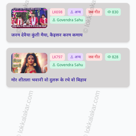
LK698
अन्य
जस गीत
830
Govendra Sahu
जनम देवैया कुंती मैया, कैइसन करम कमाय
LK797
अन्य
जस गीत
828
Govendra Sahu
मोर शीतला भवानी वो दुलरू के रचे वो बिहाव