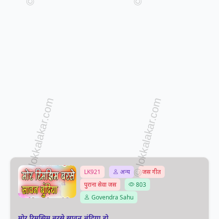
LK921
अन्य
जस गीत
पुराना सेवा जस
803
Govendra Sahu
मोर रिमझिम बरसे सावन बुंदिया हो