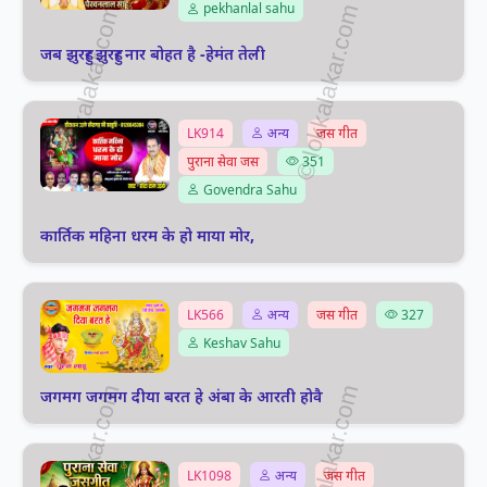
pekhanlal sahu
जब झुरहुर झुरहुर नार बोहत है -हेमंत तेली
LK914
अन्य
जस गीत
पुराना सेवा जस
351
Govendra Sahu
कार्तिक महिना धरम के हो माया मोर,
LK566
अन्य
जस गीत
327
Keshav Sahu
जगमग जगमग दीया बरत हे अंबा के आरती होवै
LK1098
अन्य
जस गीत