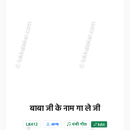
बाबा जी के नाम गा ले जी
LK412
अन्य
पंथी गीत
Edit