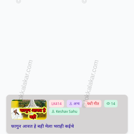
LK414
अन्य
पंथी गीत
14
Keshav Sahu
फागुन आवत हे बही मेला भराही कईथे