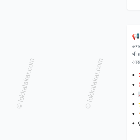
📢 
अगर 
भी प
आसान

