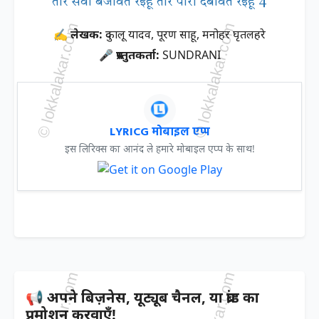
तोर सेवा बजावत रइहू तोर पौरी दबावत रइहू 4
✍ लेखक:
दुकालू यादव, पूरण साहू, मनोहर घृतलहरे
🎤 प्रस्तुतकर्ता:
SUNDRANI
LYRICG मोबाइल एप्प
इस लिरिक्स का आनंद ले हमारे मोबाइल एप्प के साथ!
📢 अपने बिज़नेस, यूट्यूब चैनल, या ब्रांड का
प्रमोशन करवाएँ!