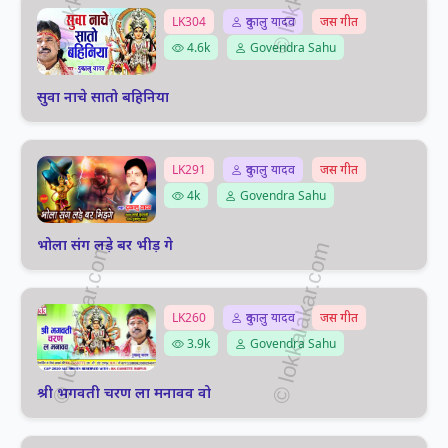
LK304
दुकालु यादव
जस गीत
4.6k
Govendra Sahu
सुवा नाचे सातो बहिनिया
LK291
दुकालु यादव
जस गीत
4k
Govendra Sahu
भोला संग लड़े बर भीड़ गे
LK260
दुकालु यादव
जस गीत
3.9k
Govendra Sahu
श्री भगवती चरण ला मनावव वो