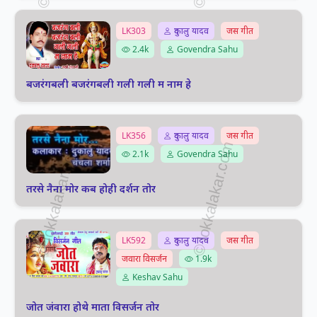
LK303
दुकालु यादव
जस गीत
2.4k
Govendra Sahu
बजरंगबली बजरंगबली गली गली म नाम हे
LK356
दुकालु यादव
जस गीत
2.1k
Govendra Sahu
तरसे नैना मोर कब होही दर्शन तोर
LK592
दुकालु यादव
जस गीत
जवारा विसर्जन
1.9k
Keshav Sahu
जोत जंवारा होथे माता विसर्जन तोर