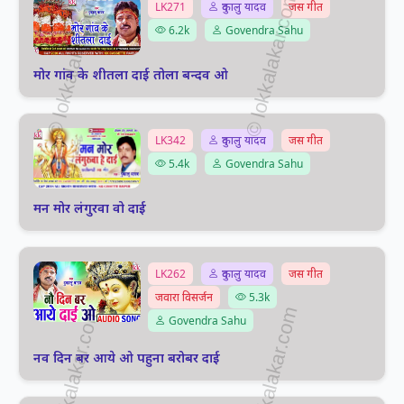
LK271
दुकालु यादव
जस गीत
6.2k
Govendra Sahu
मोर गांव के शीतला दाई तोला बन्दव ओ
LK342
दुकालु यादव
जस गीत
5.4k
Govendra Sahu
मन मोर लंगुरवा वो दाई
LK262
दुकालु यादव
जस गीत
जवारा विसर्जन
5.3k
Govendra Sahu
नव दिन बर आये ओ पहुना बरोबर दाई