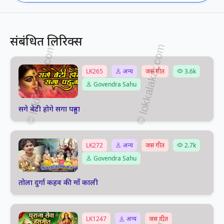
संबंधित लिरिक्स
LK265
अन्य
जस गीत
3.6k
Govendra Sahu
सगे बेटी होगे सगा पहुना
LK272
अन्य
जस गीत
2.7k
Govendra Sahu
तोला दुर्गा कहव की माँ काली
LK1247
अन्य
जस गीत