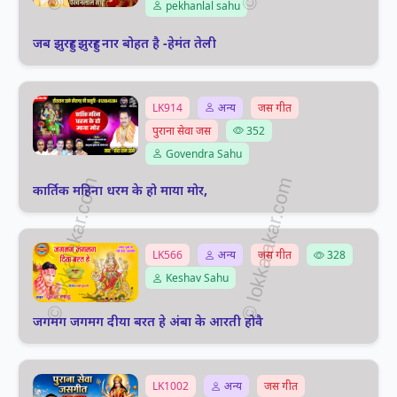
pekhanlal sahu
जब झुरहुर झुरहुर नार बोहत है -हेमंत तेली
LK914
अन्य
जस गीत
पुराना सेवा जस
352
Govendra Sahu
कार्तिक महिना धरम के हो माया मोर,
LK566
अन्य
जस गीत
328
Keshav Sahu
जगमग जगमग दीया बरत हे अंबा के आरती होवै
LK1002
अन्य
जस गीत