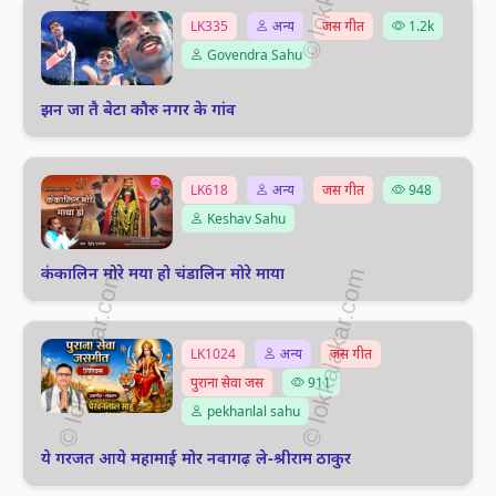
LK335
अन्य
जस गीत
1.2k
Govendra Sahu
झन जा तै बेटा कौरु नगर के गांव
LK618
अन्य
जस गीत
948
Keshav Sahu
कंकालिन मोरे मया हो चंडालिन मोरे माया
LK1024
अन्य
जस गीत
पुराना सेवा जस
911
pekhanlal sahu
ये गरजत आये महामाई मोर नवागढ़ ले-श्रीराम ठाकुर