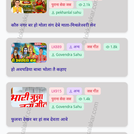
पुराना सेवा जस
2.1k
pekhanlal sahu
कौरु नगर बर हो मोला संग देबे माता-मिथलेश्वरी सेन
LK889
अन्य
जस गीत
1.8k
Govendra Sahu
हो अवघडिया बाबा भोला तै कहाए
LK915
अन्य
जस गीत
पुराना सेवा जस
1.4k
Govendra Sahu
फुलवा देखन बर हां सब देवता आवे