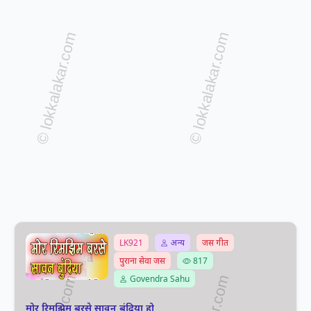
LK921
अन्य
जस गीत
पुराना सेवा जस
817
Govendra Sahu
मोर रिमझिम बरसे सावन बुंदिया हो