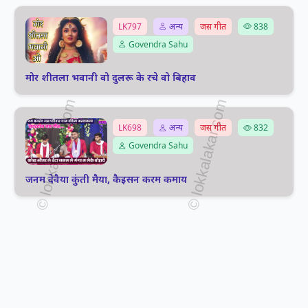
LK797
अन्य
जस गीत
838
Govendra Sahu
मोर शीतला भवानी वो दुलरू के रचे वो बिहाव
LK698
अन्य
जस गीत
832
Govendra Sahu
जनम देवैया कुंती मैया, कैइसन करम कमाय