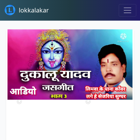
lokkalakar