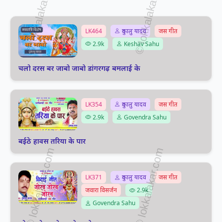
LK464
दुकालु यादव
जस गीत
2.9k
Keshav Sahu
चलो दरस बर जाबो जाबो डांगरगढ़ बमलाई के
LK354
दुकालु यादव
जस गीत
2.9k
Govendra Sahu
बईठे हावस तरिया के पार
LK371
दुकालु यादव
जस गीत
जवारा विसर्जन
2.9k
Govendra Sahu