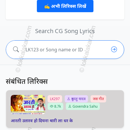
✍️ अभी लिरिक्स लिखें
Search CG Song Lyrics
संबंधित लिरिक्स
LK297
दुकालु यादव
जस गीत
8.7k
Govendra Sahu
आरती उतारव हो दियना थारी ला धर के