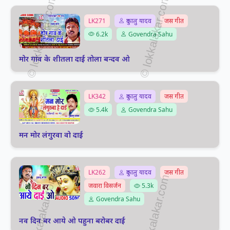
LK271
दुकालु यादव
जस गीत
6.2k
Govendra Sahu
मोर गांव के शीतला दाई तोला बन्दव ओ
LK342
दुकालु यादव
जस गीत
5.4k
Govendra Sahu
मन मोर लंगुरवा वो दाई
LK262
दुकालु यादव
जस गीत
जवारा विसर्जन
5.3k
Govendra Sahu
नव दिन बर आये ओ पहुना बरोबर दाई