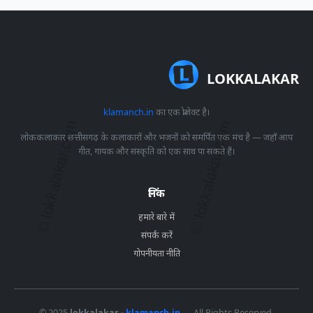
LOKKALAKAR
klamanch.in
का एक प्रोजेक्ट है।
लोककलाकार छत्तीसगढ़ के कलाकारों और भजनों को समर्पित एक मंच है — जहाँ आप
गीत, गायक और संस्कृति को एक साथ पा सकते हैं।
लिंक
हमारे बारे में
संपर्क करें
गोपनीयता नीति
© 2025
lokkalakar -
klamanch.in
— All Rights Reserved.