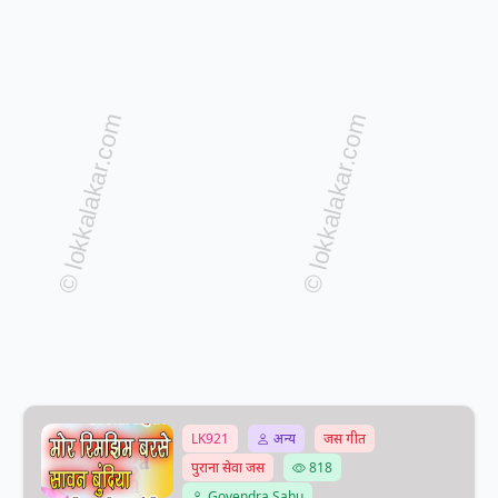
LK921
अन्य
जस गीत
पुराना सेवा जस
818
Govendra Sahu