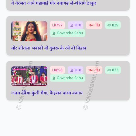
ये गरजत आये महामाई मोर नवागढ़ ले-श्रीराम ठाकुर
LK797
अन्य
जस गीत
839
Govendra Sahu
मोर शीतला भवानी वो दुलरू के रचे वो बिहाव
LK698
अन्य
जस गीत
833
Govendra Sahu
जनम देवैया कुंती मैया, कैइसन करम कमाय