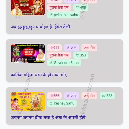
पुराना सेवा जस
409
pekhanlal sahu
जब झुरहुर झुरहुर नार बोहत है -हेमंत तेली
LK914
अन्य
जस गीत
पुराना सेवा जस
353
Govendra Sahu
कार्तिक महिना धरम के हो माया मोर,
LK566
अन्य
जस गीत
328
Keshav Sahu
जगमग जगमग दीया बरत हे अंबा के आरती होवै