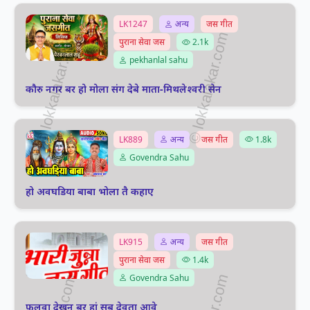
LK1247
अन्य
जस गीत
पुराना सेवा जस
2.1k
pekhanlal sahu
कौरु नगर बर हो मोला संग देबे माता-मिथलेश्वरी सेन
LK889
अन्य
जस गीत
1.8k
Govendra Sahu
हो अवघडिया बाबा भोला तै कहाए
LK915
अन्य
जस गीत
पुराना सेवा जस
1.4k
Govendra Sahu
फुलवा देखन बर हां सब देवता आवे