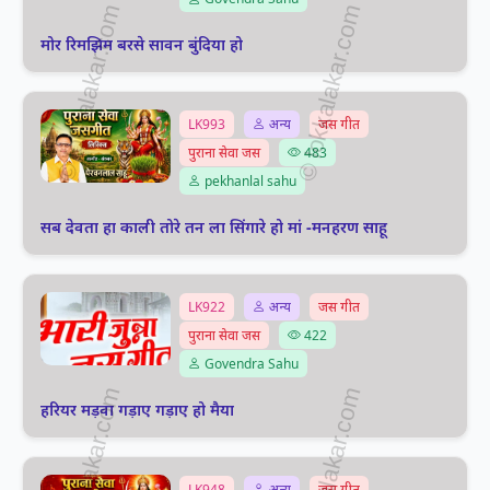
मोर रिमझिम बरसे सावन बुंदिया हो
LK993
अन्य
जस गीत
पुराना सेवा जस
483
pekhanlal sahu
सब देवता हा काली तोरे तन ला सिंगारे हो मां -मनहरण साहू
LK922
अन्य
जस गीत
पुराना सेवा जस
422
Govendra Sahu
हरियर मड़वा गड़ाए गड़ाए हो मैया
LK948
अन्य
जस गीत