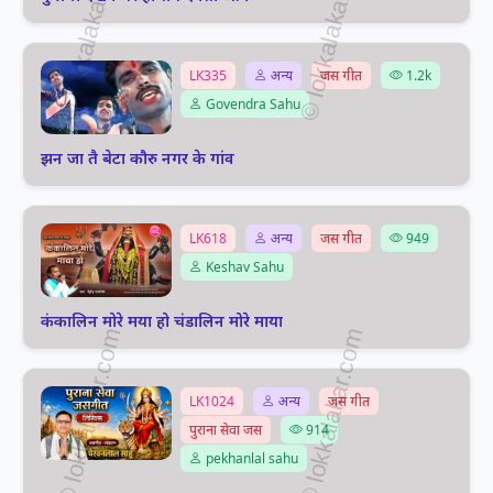
LK335
अन्य
जस गीत
1.2k
Govendra Sahu
झन जा तै बेटा कौरु नगर के गांव
LK618
अन्य
जस गीत
949
Keshav Sahu
कंकालिन मोरे मया हो चंडालिन मोरे माया
LK1024
अन्य
जस गीत
पुराना सेवा जस
914
pekhanlal sahu