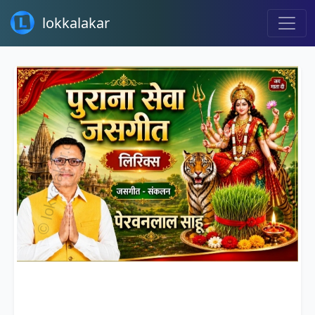
lokkalakar