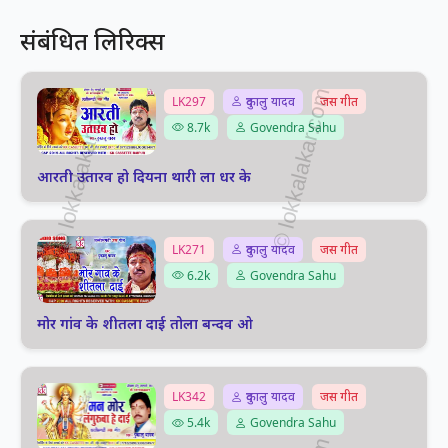
संबंधित लिरिक्स
LK297
दुकालु यादव
जस गीत
8.7k
Govendra Sahu
आरती उतारव हो दियना थारी ला धर के
LK271
दुकालु यादव
जस गीत
6.2k
Govendra Sahu
मोर गांव के शीतला दाई तोला बन्दव ओ
LK342
दुकालु यादव
जस गीत
5.4k
Govendra Sahu