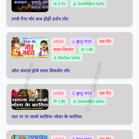
2.1k
Govendra Sahu
तरसे नैना मोर कब होही दर्शन तोर
LK592
दुकालु यादव
जस गीत
जवारा विसर्जन
1.9k
Keshav Sahu
जोत जंवारा होथे माता विसर्जन तोर
LK285
दुकालु यादव
जस गीत
1.8k
Govendra Sahu
चल ना गा जाबो बरतिया भोला के बरतिया