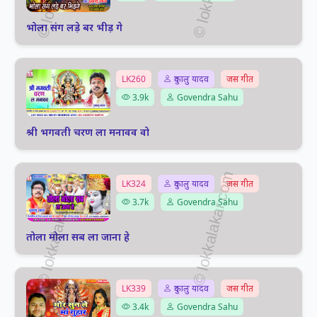
भोला संग लड़े बर भीड़ गे
LK260
दुकालु यादव
जस गीत
3.9k
Govendra Sahu
श्री भगवती चरण ला मनावव वो
LK324
दुकालु यादव
जस गीत
3.7k
Govendra Sahu
तोला मोला सब ला जाना हे
LK339
दुकालु यादव
जस गीत
3.4k
Govendra Sahu