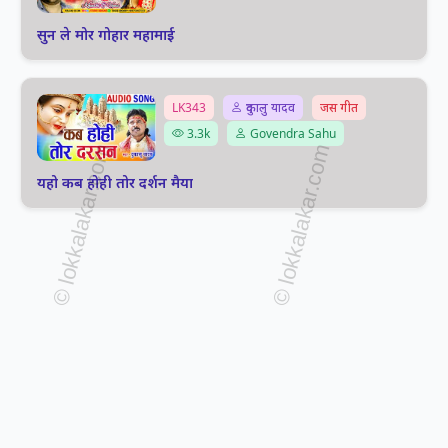
सुन ले मोर गोहार महामाई
LK343
दुकालु यादव
जस गीत
3.3k
Govendra Sahu
यहो कब होही तोर दर्शन मैया