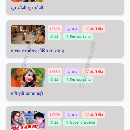
सुन भौजी सुन भौजी
LK675
अन्य
CG होली गीत
62
Keshav Sahu
माखन ला चोराए गोपिन ला सताए
LK689
अन्य
CG होली गीत
32
Keshav Sahu
माते हावै फगवा बही
LK908
अन्य
CG होली गीत
22
Govendra Sahu