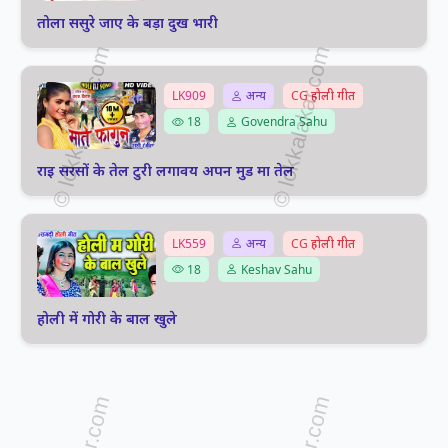
तोला ससुरे जाए के बड़ा दुख भारी
LK909
अन्य
CG होली गीत
18
Govendra Sahu
राइ सरसों के तेल टुरी लगावय अपन मुड मा तेल
LK559
अन्य
CG होली गीत
18
Keshav Sahu
होली में गोरी के बाल खुले