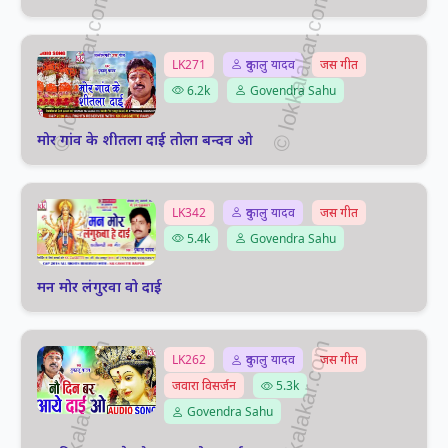
LK271
दुकालु यादव
जस गीत
6.2k
Govendra Sahu
मोर गांव के शीतला दाई तोला बन्दव ओ
LK342
दुकालु यादव
जस गीत
5.4k
Govendra Sahu
मन मोर लंगुरवा वो दाई
LK262
दुकालु यादव
जस गीत
जवारा विसर्जन
5.3k
Govendra Sahu