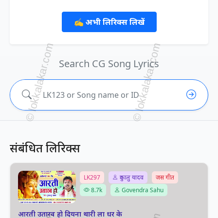
✍️ अभी लिरिक्स लिखें
Search CG Song Lyrics
संबंधित लिरिक्स
LK297
दुकालु यादव
जस गीत
8.7k
Govendra Sahu
आरती उतारव हो दियना थारी ला धर के