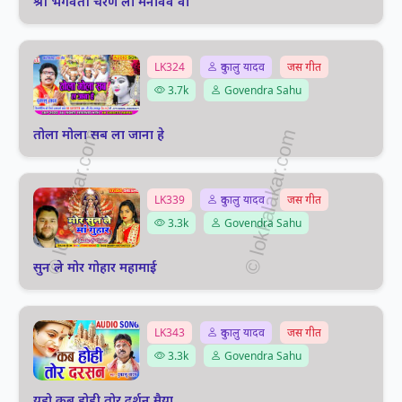
श्री भगवती चरण ला मनावव वो
LK324
दुकालु यादव
जस गीत
3.7k
Govendra Sahu
तोला मोला सब ला जाना हे
LK339
दुकालु यादव
जस गीत
3.3k
Govendra Sahu
सुन ले मोर गोहार महामाई
LK343
दुकालु यादव
जस गीत
3.3k
Govendra Sahu
यहो कब होही तोर दर्शन मैया