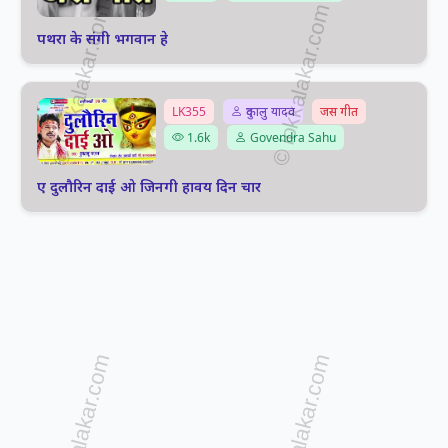
पथरा के संगी भगवान हे
LK355
दुकालु यादव
जस गीत
1.6k
Govendra Sahu
ए दुलौरिन दाई ओ जिनगी हावय दिन चार