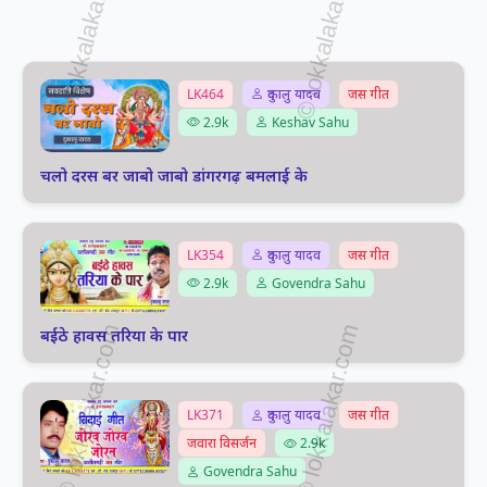
LK464
दुकालु यादव
जस गीत
2.9k
Keshav Sahu
चलो दरस बर जाबो जाबो डांगरगढ़ बमलाई के
LK354
दुकालु यादव
जस गीत
2.9k
Govendra Sahu
बईठे हावस तरिया के पार
LK371
दुकालु यादव
जस गीत
जवारा विसर्जन
2.9k
Govendra Sahu