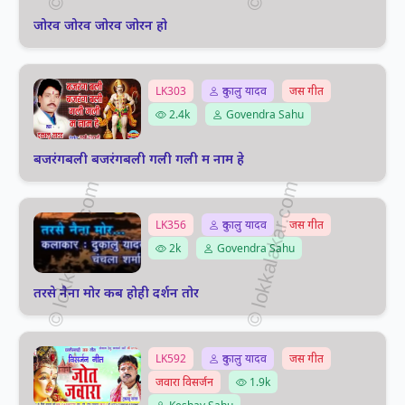
जोरव जोरव जोरव जोरन हो
LK303
दुकालु यादव
जस गीत
2.4k
Govendra Sahu
बजरंगबली बजरंगबली गली गली म नाम हे
LK356
दुकालु यादव
जस गीत
2k
Govendra Sahu
तरसे नैना मोर कब होही दर्शन तोर
LK592
दुकालु यादव
जस गीत
जवारा विसर्जन
1.9k