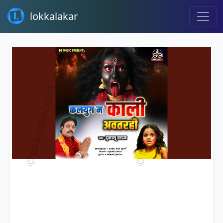
lokkalakar