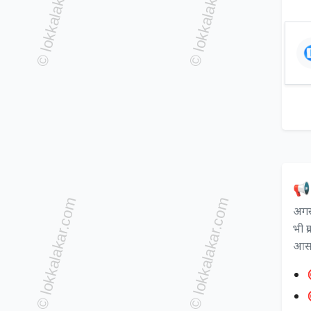
📢 
अगर 
भी प
आसान
