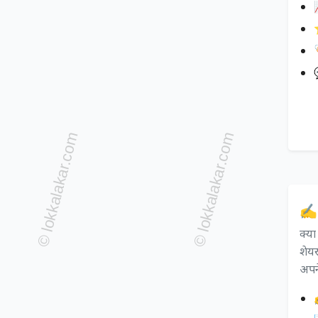

✍️
क्य
शेयर
अपने