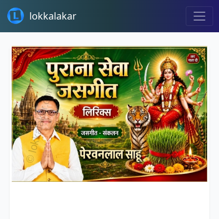
lokkalakar