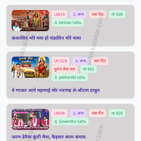
LK618
अन्य
जस गीत
938
Keshav Sahu
कंकालिन मोरे मया हो चंडालिन मोरे माया
LK1024
अन्य
जस गीत
पुराना सेवा जस
882
pekhanlal sahu
ये गरजत आये महामाई मोर नवागढ़ ले-श्रीराम ठाकुर
LK698
अन्य
जस गीत
828
Govendra Sahu
जनम देवैया कुंती मैया, कैइसन करम कमाय