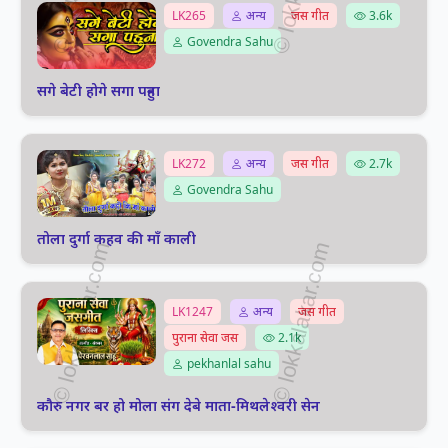
LK265
अन्य
जस गीत
3.6k
Govendra Sahu
सगे बेटी होगे सगा पहुना
LK272
अन्य
जस गीत
2.7k
Govendra Sahu
तोला दुर्गा कहव की माँ काली
LK1247
अन्य
जस गीत
पुराना सेवा जस
2.1k
pekhanlal sahu
कौरु नगर बर हो मोला संग देबे माता-मिथलेश्वरी सेन