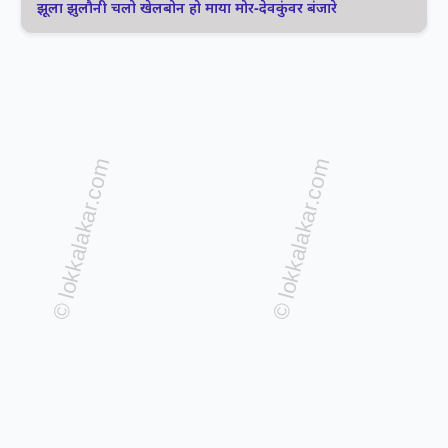
झूला झुलौनी चलो खेलबोन हो माया मोर-देवकुंवर बंजारे