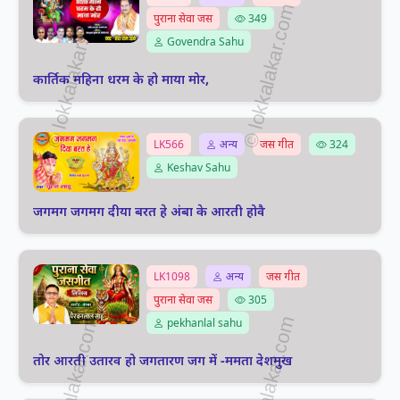
पुराना सेवा जस
349
Govendra Sahu
कार्तिक महिना धरम के हो माया मोर,
LK566
अन्य
जस गीत
324
Keshav Sahu
जगमग जगमग दीया बरत हे अंबा के आरती होवै
LK1098
अन्य
जस गीत
पुराना सेवा जस
305
pekhanlal sahu
तोर आरती उतारव हो जगतारण जग में -ममता देशमुख