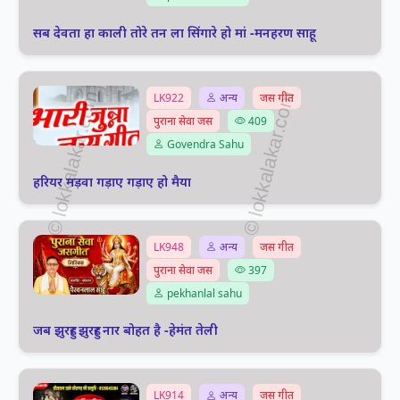
सब देवता हा काली तोरे तन ला सिंगारे हो मां -मनहरण साहू
LK922
अन्य
जस गीत
पुराना सेवा जस
409
Govendra Sahu
हरियर मड़वा गड़ाए गड़ाए हो मैया
LK948
अन्य
जस गीत
पुराना सेवा जस
397
pekhanlal sahu
जब झुरहुर झुरहुर नार बोहत है -हेमंत तेली
LK914
अन्य
जस गीत