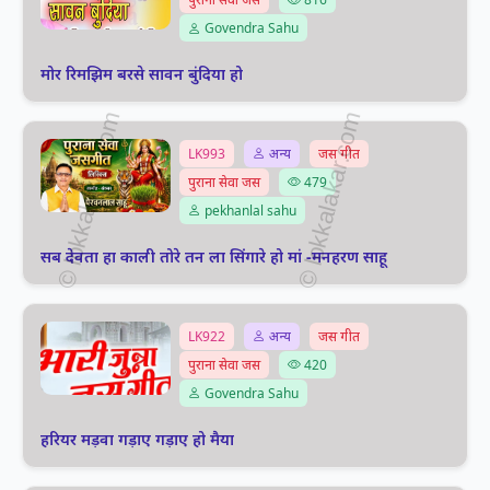
Govendra Sahu
मोर रिमझिम बरसे सावन बुंदिया हो
LK993
अन्य
जस गीत
पुराना सेवा जस
479
pekhanlal sahu
सब देवता हा काली तोरे तन ला सिंगारे हो मां -मनहरण साहू
LK922
अन्य
जस गीत
पुराना सेवा जस
420
Govendra Sahu
हरियर मड़वा गड़ाए गड़ाए हो मैया