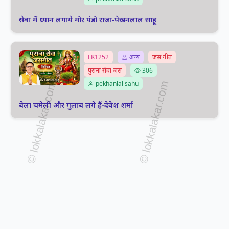
सेवा में ध्यान लगाये मोर पंडो राजा-पेखनलाल साहू
LK1252
अन्य
जस गीत
पुराना सेवा जस
306
pekhanlal sahu
बेला चमेली और गुलाब लगे हैं-देवेश शर्मा