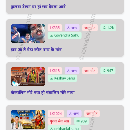
फुलवा देखन बर हां सब देवता आवे
LK335
अन्य
जस गीत
1.2k
Govendra Sahu
झन जा तै बेटा कौरु नगर के गांव
LK618
अन्य
जस गीत
947
Keshav Sahu
कंकालिन मोरे मया हो चंडालिन मोरे माया
LK1024
अन्य
जस गीत
पुराना सेवा जस
909
pekhanlal sahu