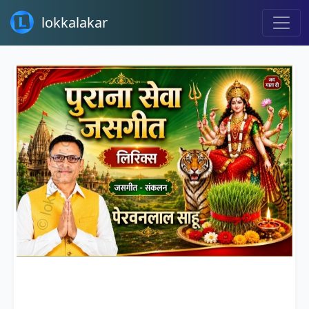
lokkalakar