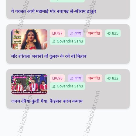
ये गरजत आये महामाई मोर नवागढ़ ले-श्रीराम ठाकुर
LK797
अन्य
जस गीत
835
Govendra Sahu
मोर शीतला भवानी वो दुलरू के रचे वो बिहाव
LK698
अन्य
जस गीत
832
Govendra Sahu
जनम देवैया कुंती मैया, कैइसन करम कमाय