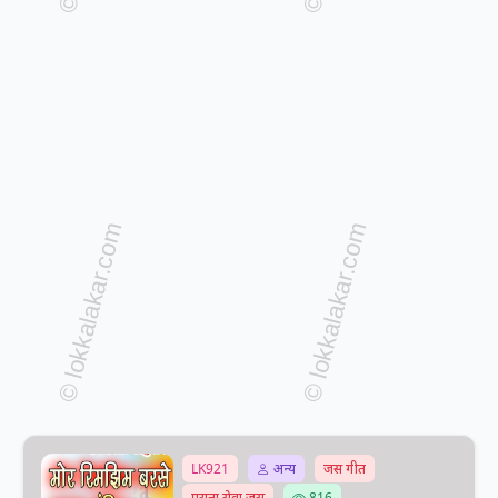
LK921
अन्य
जस गीत
पुराना सेवा जस
816