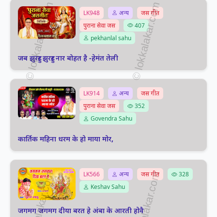
LK948
अन्य
जस गीत
पुराना सेवा जस
407
pekhanlal sahu
जब झुरहुर झुरहुर नार बोहत है -हेमंत तेली
LK914
अन्य
जस गीत
पुराना सेवा जस
352
Govendra Sahu
कार्तिक महिना धरम के हो माया मोर,
LK566
अन्य
जस गीत
328
Keshav Sahu
जगमग जगमग दीया बरत हे अंबा के आरती होवै