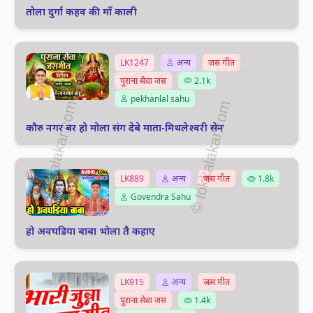
तोला दुर्गा कहव की माँ काली
LK1247
अन्य
जस गीत
पुराना सेवा जस
2.1k
pekhanlal sahu
कौरु नगर बर हो मोला संग देबे माता-मिथलेश्वरी सेन
LK889
अन्य
जस गीत
1.8k
Govendra Sahu
हो अवघडिया बाबा भोला तै कहाए
LK915
अन्य
जस गीत
पुराना सेवा जस
1.4k