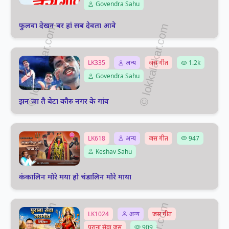
Govendra Sahu
फुलवा देखन बर हां सब देवता आवे
LK335
अन्य
जस गीत
1.2k
Govendra Sahu
झन जा तै बेटा कौरु नगर के गांव
LK618
अन्य
जस गीत
947
Keshav Sahu
कंकालिन मोरे मया हो चंडालिन मोरे माया
LK1024
अन्य
जस गीत
पुराना सेवा जस
909