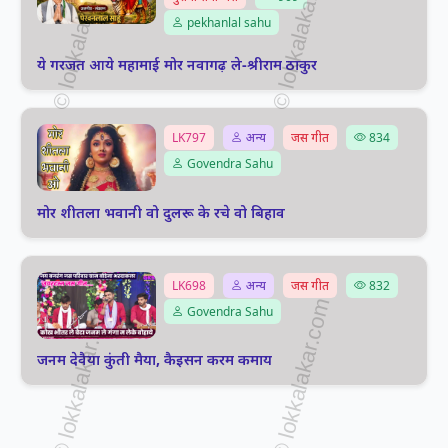
pekhanlal sahu
ये गरजत आये महामाई मोर नवागढ़ ले-श्रीराम ठाकुर
LK797
अन्य
जस गीत
834
Govendra Sahu
मोर शीतला भवानी वो दुलरू के रचे वो बिहाव
LK698
अन्य
जस गीत
832
Govendra Sahu
जनम देवैया कुंती मैया, कैइसन करम कमाय