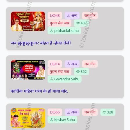
LK948
अन्य
जस गीत
पुराना सेवा जस
407
pekhanlal sahu
जब झुरहुर झुरहुर नार बोहत है -हेमंत तेली
LK914
अन्य
जस गीत
पुराना सेवा जस
352
Govendra Sahu
कार्तिक महिना धरम के हो माया मोर,
LK566
अन्य
जस गीत
328
Keshav Sahu