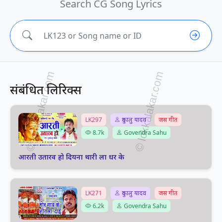
Search CG Song Lyrics
संबंधित लिरिक्स
LK297
दुकालु यादव
जस गीत
8.7k
Govendra Sahu
आरती उतारव हो दियना थारी ला धर के
LK271
दुकालु यादव
जस गीत
6.2k
Govendra Sahu