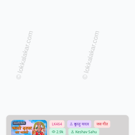
LK464
दुकालु यादव
जस गीत
2.9k
Keshav Sahu