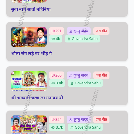
सुवा नाचे सातो बहिनिया
LK291
दुकालु यादव
जस गीत
4k
Govendra Sahu
भोला संग लड़े बर भीड़ गे
LK260
दुकालु यादव
जस गीत
3.8k
Govendra Sahu
श्री भगवती चरण ला मनावव वो
LK324
दुकालु यादव
जस गीत
3.7k
Govendra Sahu