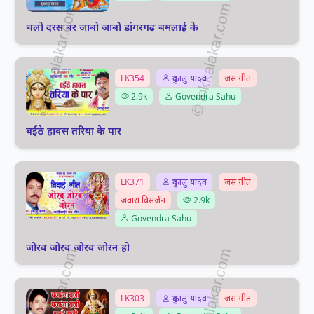
चलो दरस बर जाबो जाबो डांगरगढ़ बमलाई के
LK354
दुकालु यादव
जस गीत
2.9k
Govendra Sahu
बईठे हावस तरिया के पार
LK371
दुकालु यादव
जस गीत
जवारा विसर्जन
2.9k
Govendra Sahu
जोरव जोरव जोरव जोरन हो
LK303
दुकालु यादव
जस गीत