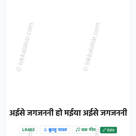
अईसे जगजननी हो मईया अईसे जगजननी
LK403
दुकालु यादव
जस गीत
Edit