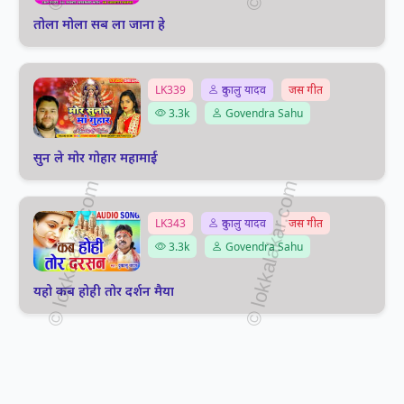
तोला मोला सब ला जाना हे
LK339
दुकालु यादव
जस गीत
3.3k
Govendra Sahu
सुन ले मोर गोहार महामाई
LK343
दुकालु यादव
जस गीत
3.3k
Govendra Sahu
यहो कब होही तोर दर्शन मैया