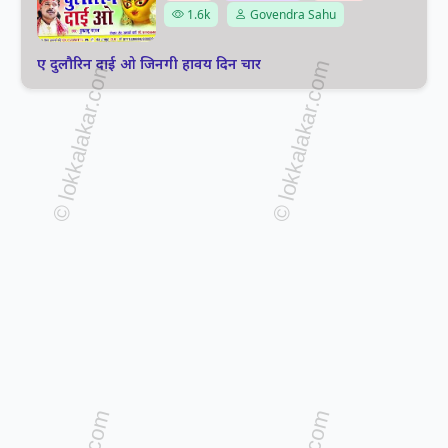
1.6k
Govendra Sahu
ए दुलौरिन दाई ओ जिनगी हावय दिन चार