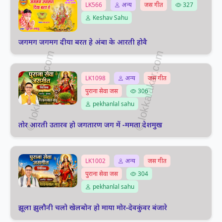
LK566
अन्य
जस गीत
327
Keshav Sahu
जगमग जगमग दीया बरत हे अंबा के आरती होवै
LK1098
अन्य
जस गीत
पुराना सेवा जस
306
pekhanlal sahu
तोर आरती उतारव हो जगतारण जग में -ममता देशमुख
LK1002
अन्य
जस गीत
पुराना सेवा जस
304
pekhanlal sahu
झूला झुलौनी चलो खेलबोन हो माया मोर-देवकुंवर बंजारे