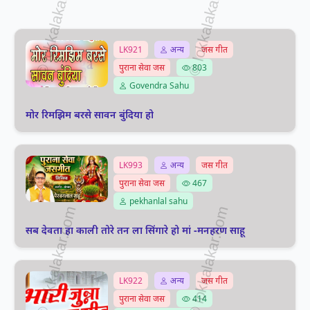
LK921
अन्य
जस गीत
पुराना सेवा जस
803
Govendra Sahu
मोर रिमझिम बरसे सावन बुंदिया हो
LK993
अन्य
जस गीत
पुराना सेवा जस
467
pekhanlal sahu
सब देवता हा काली तोरे तन ला सिंगारे हो मां -मनहरण साहू
LK922
अन्य
जस गीत
पुराना सेवा जस
414