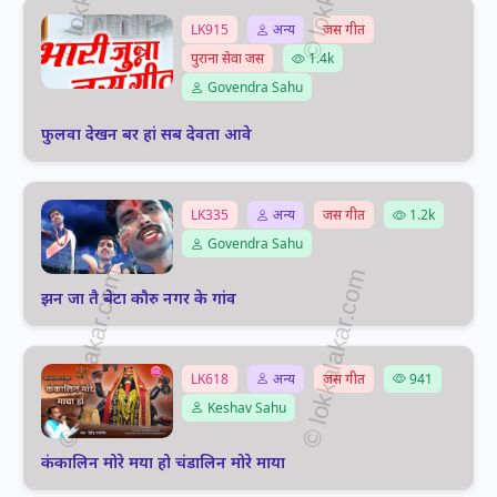
LK915
अन्य
जस गीत
पुराना सेवा जस
1.4k
Govendra Sahu
फुलवा देखन बर हां सब देवता आवे
LK335
अन्य
जस गीत
1.2k
Govendra Sahu
झन जा तै बेटा कौरु नगर के गांव
LK618
अन्य
जस गीत
941
Keshav Sahu
कंकालिन मोरे मया हो चंडालिन मोरे माया