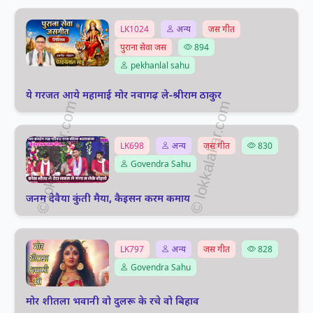
LK1024
अन्य
जस गीत
पुराना सेवा जस
894
pekhanlal sahu
ये गरजत आये महामाई मोर नवागढ़ ले-श्रीराम ठाकुर
LK698
अन्य
जस गीत
830
Govendra Sahu
जनम देवैया कुंती मैया, कैइसन करम कमाय
LK797
अन्य
जस गीत
828
Govendra Sahu
मोर शीतला भवानी वो दुलरू के रचे वो बिहाव