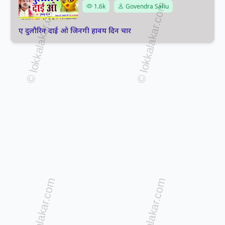
1.6k
Govendra Sahu
ए दुलौरिन दाई ओ जिनगी हावय दिन चार