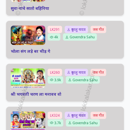
सुवा नाचे सातो बहिनिया
LK291
दुकालु यादव
जस गीत
4k
Govendra Sahu
भोला संग लड़े बर भीड़ गे
LK260
दुकालु यादव
जस गीत
3.9k
Govendra Sahu
श्री भगवती चरण ला मनावव वो
LK324
दुकालु यादव
जस गीत
3.7k
Govendra Sahu