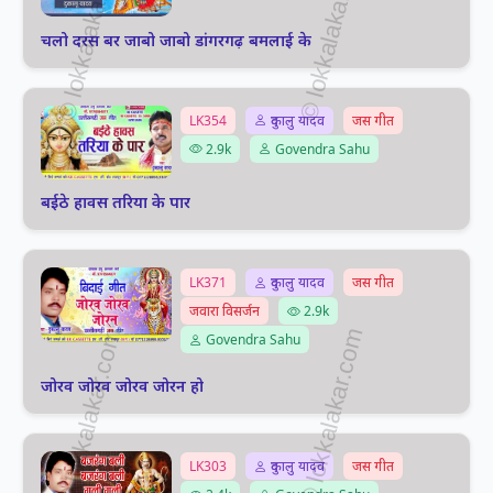
चलो दरस बर जाबो जाबो डांगरगढ़ बमलाई के
LK354
दुकालु यादव
जस गीत
2.9k
Govendra Sahu
बईठे हावस तरिया के पार
LK371
दुकालु यादव
जस गीत
जवारा विसर्जन
2.9k
Govendra Sahu
जोरव जोरव जोरव जोरन हो
LK303
दुकालु यादव
जस गीत