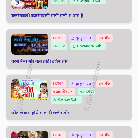
2.4k
Govendra Sahu
बजरंगबली बजरंगबली गली गली म नाम हे
LK356
दुकालु यादव
जस गीत
2.1k
Govendra Sahu
तरसे नैना मोर कब होही दर्शन तोर
LK592
दुकालु यादव
जस गीत
जवारा विसर्जन
1.9k
Keshav Sahu
जोत जंवारा होथे माता विसर्जन तोर
LK285
दुकालु यादव
जस गीत