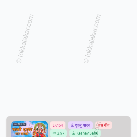
LK464
दुकालु यादव
जस गीत
2.9k
Keshav Sahu