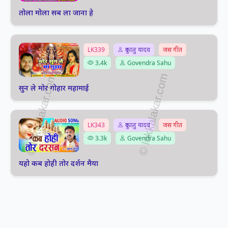
तोला मोला सब ला जाना हे
LK339
दुकालु यादव
जस गीत
3.4k
Govendra Sahu
सुन ले मोर गोहार महामाई
LK343
दुकालु यादव
जस गीत
3.3k
Govendra Sahu
यहो कब होही तोर दर्शन मैया