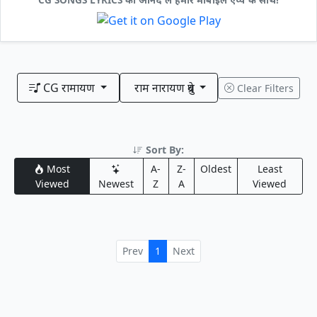
CG रामायण
राम नारायण ध्रुवे
Clear Filters
Sort By:
Most
A-
Z-
Oldest
Least
Viewed
Newest
Z
A
Viewed
Prev
1
Next