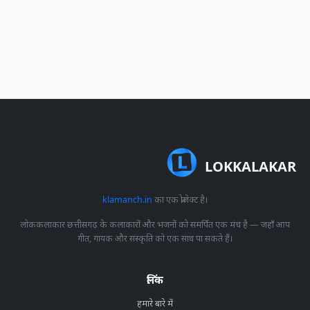
LOKKALAKAR
klamanch.in
का एक प्रोजेक्ट है।
लोककलाकार छत्तीसगढ़ के कलाकारों और भजनों को समर्पित एक मंच है — जहाँ आप
गीत, गायक और संस्कृति को एक साथ पा सकते हैं।
लिंक
हमारे बारे में