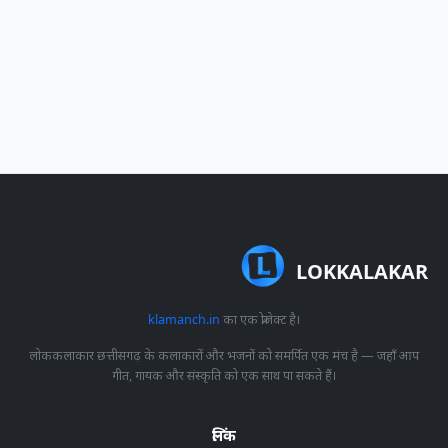
LOKKALAKAR
klamanch.in
का एक प्रोजेक्ट है।
लोककलाकार छत्तीसगढ़ के कलाकारों और भजनों को समर्पित एक मंच है — जहाँ आप
गीत, गायक और संस्कृति को एक साथ पा सकते हैं।
लिंक