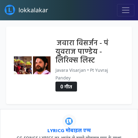
lokkalakar
जवारा विसर्जन - पं
युवराज पाण्डेय -
लिरिक्स लिस्ट
Javara Visarjan • Pt Yuvraj
Pandey
0 गीत
LYRICG मोबाइल एप्प
CG SONGS LYRICS का आनंद ले हमारे मोबाइल एप्प के साथ!