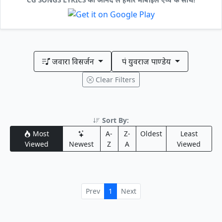
जवारा विसर्जन
पं युवराज पाण्डेय
Clear Filters
Sort By:
Most
A-
Z-
Oldest
Least
Viewed
Newest
Z
A
Viewed
Prev
1
Next