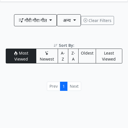
गौरी गौरा गीत
अन्य
Clear Filters
Sort By:
Most
A-
Z-
Oldest
Least
Viewed
Newest
Z
A
Viewed
Prev
1
Next