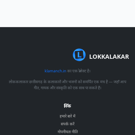
LOKKALAKAR
klamanch.in
का एक प्रोजेक्ट है।
लोककलाकार छत्तीसगढ़ के कलाकारों और भजनों को समर्पित एक मंच है — जहाँ आप
गीत, गायक और संस्कृति को एक साथ पा सकते हैं।
लिंक
हमारे बारे में
संपर्क करें
गोपनीयता नीति